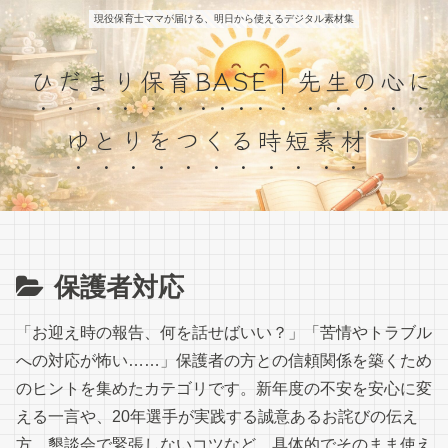
現役保育士ママが届ける、明日から使えるデジタル素材集
ひだまり保育BASE｜先生の心に
ゆとりをつくる時短素材
保護者対応
「お迎え時の報告、何を話せばいい？」「苦情やトラブル
への対応が怖い……」保護者の方との信頼関係を築くため
のヒントを集めたカテゴリです。新年度の不安を安心に変
える一言や、20年選手が実践する誠意あるお詫びの伝え
方、懇談会で緊張しないコツなど、具体的でそのまま使え