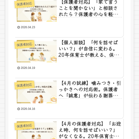
【保護者対応】「家で言う
保護者対応
ことを聞かない」と相談さ
れたら？保護者の心を軽く
する、プロの「聴き方・返
し方」
2026.04.23
【個人面談】「何を話せば
保護者対応
いい？」が自信に変わる。
20年保育士が教える、保護
者と心が通う面談の秘訣
2026.04.19
【4月の試練】噛みつき・引
保護者対応
っかきへの対応術。保護者
へ「誠意」が伝わる謝罪と
報告のコツ
2026.04.16
【4月の保護者対応】「お迎
保護者対応
え時、何を話せばいい？」
がなくなる。20年保育士が