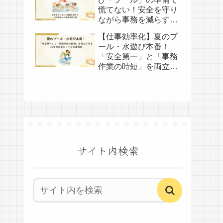
慌てない！安全を守り
ながら事務を減らす、
20年保育士の事前段取
【仕事効率化】夏のプ
り術
ール・水遊び本番！
「安全第一」と「事務
作業の時短」を両立さ
せる、20年保育士のリ
アルな連携術
サイト内検索