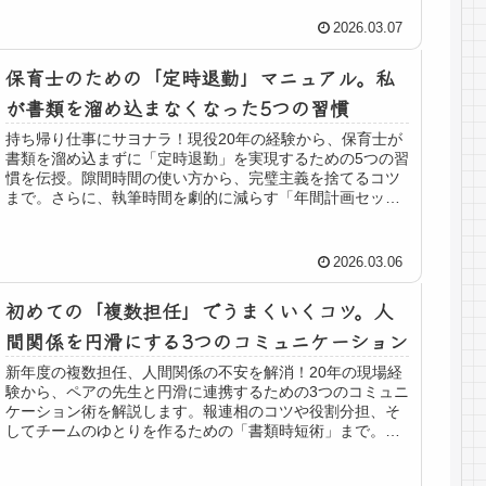
2026.03.07
保育士のための「定時退勤」マニュアル。私
が書類を溜め込まなくなった5つの習慣
持ち帰り仕事にサヨナラ！現役20年の経験から、保育士が
書類を溜め込まずに「定時退勤」を実現するための5つの習
慣を伝授。隙間時間の使い方から、完璧主義を捨てるコツ
まで。さらに、執筆時間を劇的に減らす「年間計画セッ
ト」の活用法もご紹介。
2026.03.06
初めての「複数担任」でうまくいくコツ。人
間関係を円滑にする3つのコミュニケーション
新年度の複数担任、人間関係の不安を解消！20年の現場経
験から、ペアの先生と円滑に連携するための3つのコミュニ
ケーション術を解説します。報連相のコツや役割分担、そ
してチームのゆとりを作るための「書類時短術」まで。年
間計画セットを活用して、打ち合わせ時間を短縮する方法
もご紹介。