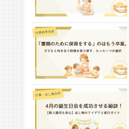
仕事効率化術
行事・出し物台本