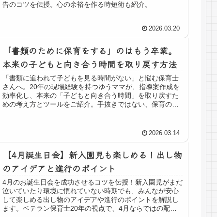
告のコツを伝授。心の余裕を作る時短術も紹介。
2026.03.20
「書類のために保育をする」のはもう卒業。
本来の子どもと向き合う時間を取り戻す方法
「書類に追われて子どもを見る時間がない」と悩む保育士
さんへ。20年の現場経験を持つゆうママが、指導案作成を
効率化し、本来の「子どもと向き合う時間」を取り戻すた
めの考え方とツールをご紹介。手抜きではない、保育の質
を上げるための時短術とは？
2026.03.14
【4月誕生日会】新入園児も楽しめる！出し物
のアイデアと進行のポイント
4月のお誕生日会を成功させるコツを伝授！新入園児がまだ
泣いていたり環境に慣れていない時期でも、みんなが安心
して楽しめる出し物のアイデアや進行のポイントを解説し
ます。ベテラン保育士20年の視点で、4月ならではの配慮