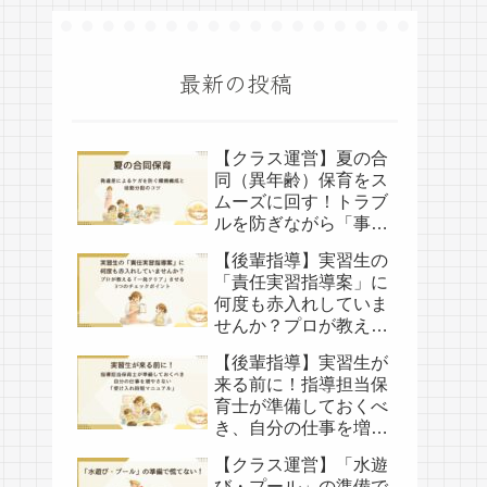
最新の投稿
【クラス運営】夏の合
同（異年齢）保育をス
ムーズに回す！トラブ
ルを防ぎながら「事務
時間」も生み出す職員
【後輩指導】実習生の
連携のコツ
「責任実習指導案」に
何度も赤入れしていま
せんか？プロが教える
「一発クリア」させる
【後輩指導】実習生が
3つのチェックポイン
来る前に！指導担当保
ト
育士が準備しておくべ
き、自分の仕事を増や
さない「受け入れ時短
【クラス運営】「水遊
マニュアル」
び・プール」の準備で