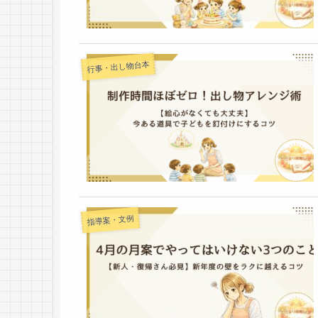
行事・出し物台本
指導案・文例