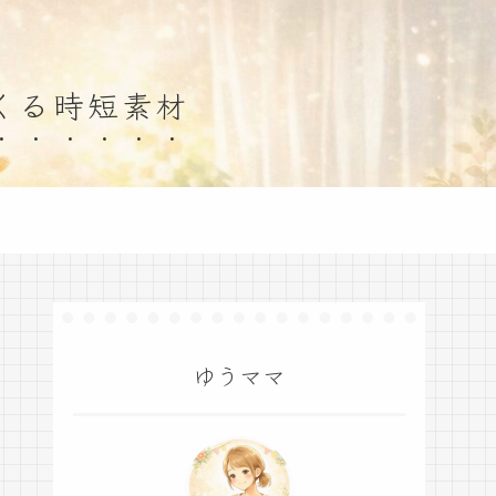
くる時短素材
ゆうママ