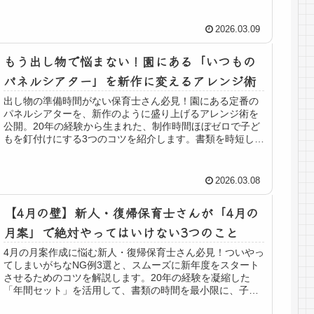
事項をまとめました。近日リリース予定の進行台本につい
ても先行告知！
2026.03.09
もう出し物で悩まない！園にある「いつもの
パネルシアター」を新作に変えるアレンジ術
出し物の準備時間がない保育士さん必見！園にある定番の
パネルシアターを、新作のように盛り上げるアレンジ術を
公開。20年の経験から生まれた、制作時間ほぼゼロで子ど
もを釘付けにする3つのコツを紹介します。書類を時短し
て、保育の楽しさを取り戻しましょう。
2026.03.08
【4月の壁】新人・復帰保育士さんが「4月の
月案」で絶対やってはいけない3つのこと
4月の月案作成に悩む新人・復帰保育士さん必見！ついやっ
てしまいがちなNG例3選と、スムーズに新年度をスタート
させるためのコツを解説します。20年の経験を凝縮した
「年間セット」を活用して、書類の時間を最小限に、子ど
もと向き合う時間を最大限にする方法をご紹介。